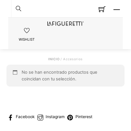
Skip
MEN
to
content
SEARCH
WISHLIST
INICIO
/ Accesorios
No se han encontrado productos que
coincidan con tu selección.
Facebook
Instagram
Pinterest