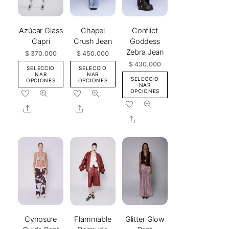
Chapel
Conflict
Azúcar Glass
Crush Jean
Goddess
Capri
Zebra Jean
$
450.000
$
370.000
$
430.000
SELECCIO
SELECCIO
NAR
NAR
SELECCIO
OPCIONES
OPCIONES
NAR
Este
OPCIONES
Este
Este
producto
producto
Share
Share
producto
tiene
tiene
Share
tiene
múltiples
múltiples
múltiples
variantes.
variantes.
variantes.
Las
Las
Las
opciones
opciones
opciones
se
se
se
pueden
pueden
pueden
elegir
elegir
elegir
en
en
Glitter Glow
Cynosure
Flammable
en
la
la