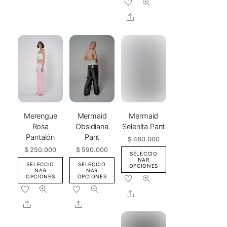
Este
producto
Share
tiene
múltiples
variantes.
Las
opciones
se
pueden
elegir
Mermaid
Merengue
Mermaid
en
Selenita Pant
Rosa
Obsidiana
la
Pantalón
Pant
$
480.000
página
$
250.000
$
590.000
de
SELECCIO
NAR
producto
SELECCIO
SELECCIO
OPCIONES
NAR
NAR
Este
OPCIONES
OPCIONES
Este
Este
producto
Share
producto
producto
tiene
Share
Share
tiene
tiene
múltiples
múltiples
múltiples
variantes.