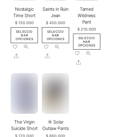
elegir
Nostalgic
Saints in Ruin
Tamed
en
Time Short
Jean
Wildness
la
Pant
$
150.000
$
450.000
página
$
210.000
de
SELECCIO
SELECCIO
NAR
NAR
producto
SELECCIO
OPCIONES
OPCIONES
NAR
Este
Este
OPCIONES
Este
producto
producto
Share
Share
producto
tiene
tiene
Share
tiene
múltiples
múltiples
múltiples
variantes.
variantes.
variantes.
Las
Las
Las
opciones
opciones
opciones
se
se
se
pueden
pueden
pueden
elegir
elegir
elegir
en
en
The Virgin
🌞 Solar
en
la
la
Suicide Short
Outlaw Pants
la
página
página
$
120.000
$
860.000