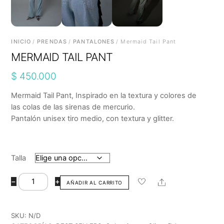
INICIO
/
PRENDAS
/
PANTALONES
/ Mermaid Tail Pant
MERMAID TAIL PANT
$
450.000
Mermaid Tail Pant, Inspirado en la textura y colores de
las colas de las sirenas de mercurio.
Pantalón unisex tiro medio, con textura y glitter.
Talla
Mermaid
Share
−
+
AÑADIR AL CARRITO
Tail
Pant
cantidad
SKU:
N/D