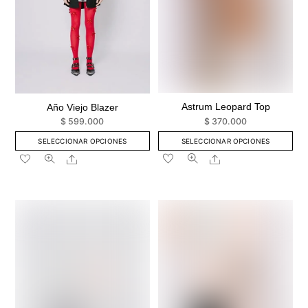
en
en
la
la
página
página
de
de
producto
producto
Astrum Leopard Top
Año Viejo Blazer
$
370.000
$
599.000
SELECCIONAR OPCIONES
SELECCIONAR OPCIONES
Este
Este
Share
Share
producto
producto
tiene
tiene
múltiples
múltiples
variantes.
variantes.
Las
Las
opciones
opciones
se
se
pueden
pueden
elegir
elegir