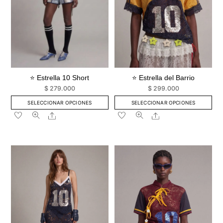
en
en
la
la
página
página
de
de
producto
producto
⭐ Estrella 10 Short
⭐ Estrella del Barrio
$
279.000
$
299.000
SELECCIONAR OPCIONES
SELECCIONAR OPCIONES
Este
Este
Share
Share
producto
producto
tiene
tiene
múltiples
múltiples
variantes.
variantes.
Las
Las
opciones
opciones
se
se
pueden
pueden
elegir
elegir