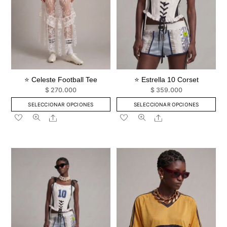
⭐ Celeste Football Tee
⭐ Estrella 10 Corset
$
270.000
$
359.000
SELECCIONAR OPCIONES
SELECCIONAR OPCIONES
Este
Este
Share
Share
producto
producto
tiene
tiene
múltiples
múltiples
variantes.
variantes.
Las
Las
opciones
opciones
se
se
pueden
pueden
elegir
elegir