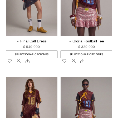
en
en
la
la
página
página
de
de
producto
producto
⭐ Final Call Dress
⭐ Gloria Football Tee
$
549.000
$
329.000
SELECCIONAR OPCIONES
SELECCIONAR OPCIONES
Este
Este
Share
Share
producto
producto
tiene
tiene
múltiples
múltiples
variantes.
variantes.
Las
Las
opciones
opciones
se
se
pueden
pueden
elegir
elegir