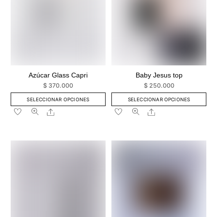
en
en
la
la
página
página
de
de
producto
producto
Azúcar Glass Capri
Baby Jesus top
$
370.000
$
250.000
SELECCIONAR OPCIONES
SELECCIONAR OPCIONES
Este
Este
Share
Share
producto
producto
tiene
tiene
múltiples
múltiples
variantes.
variantes.
Las
Las
opciones
opciones
se
se
pueden
pueden
elegir
elegir