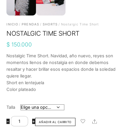
INICIO
/
PRENDAS
/
SHORTS
/ Nostalgic Time Short
NOSTALGIC TIME SHORT
$
150.000
Nostalgic Time Short. Navidad, año nuevo, reyes son
momentos llenos de nostalgia en donde debemos
resaltar y hacer brillar esos espacios donde la soledad
quiere llegar.
Short en lentejuela
Color plateado
Talla
Nostalgic
Share
−
+
AÑADIR AL CARRITO
Time