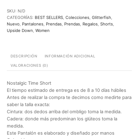
Short
cantidad
SKU:
N/D
CATEGORÍAS:
BEST SELLERS
,
Colecciones
,
Glitterfish
,
Nuevo
,
Pantalones
,
Prendas
,
Prendas
,
Regalos
,
Shorts
,
Upside Down
,
Women
DESCRIPCIÓN
INFORMACIÓN ADICIONAL
VALORACIONES (0)
Nostalgic Time Short
El tiempo estimado de entrega es de 8 a 10 días hábiles
Antes de realizar la compra te decimos como medirte para
saber la talla exacta:
Cintura: dos dedos arriba del ombligo toma la medida.
Cadera: donde más predominan los glúteos toma la
medida.
Este Pantalón es elaborado y diseñado por manos