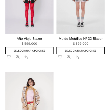
Molde Metálico Nº 32 Blazer
Año Viejo Blazer
$
899.000
$
599.000
SELECCIONAR OPCIONES
SELECCIONAR OPCIONES
Este
Este
Share
Share
producto
producto
tiene
tiene
múltiples
múltiples
variantes.
variantes.
Las
Las
opciones
opciones
se
se
pueden
pueden
elegir
elegir