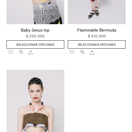
Baby Jesus top
Flammable Bermuda
$
250.000
$
410.000
SELECCIONAR OPCIONES
SELECCIONAR OPCIONES
Este
Este
Share
Share
producto
producto
tiene
tiene
múltiples
múltiples
variantes.
variantes.
Las
Las
opciones
opciones
se
se
pueden
pueden
elegir
elegir
en
en
la
la