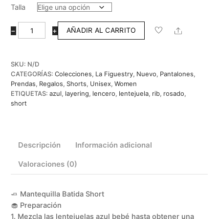
Talla
🧈
Share
AÑADIR AL CARRITO
−
+
Mantequilla
Batida
Short
SKU:
N/D
cantidad
CATEGORÍAS:
Colecciones
,
La Figuestry
,
Nuevo
,
Pantalones
,
Prendas
,
Regalos
,
Shorts
,
Unisex
,
Women
ETIQUETAS:
azul
,
layering
,
lencero
,
lentejuela
,
rib
,
rosado
,
short
Descripción
Información adicional
Valoraciones (0)
🧈 Mantequilla Batida Short
🧁 Preparación
1. Mezcla las lentejuelas azul bebé hasta obtener una